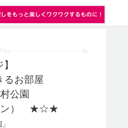
ジ】
きるお部屋
村公園
ン） ★☆★
園
」