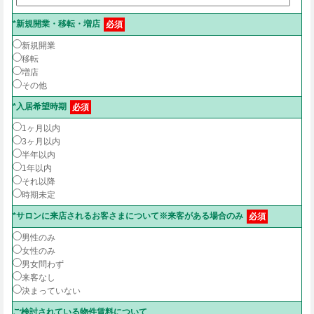
*新規開業・移転・増店
必須
新規開業
移転
増店
その他
*入居希望時期
必須
1ヶ月以内
3ヶ月以内
半年以内
1年以内
それ以降
時期未定
*サロンに来店されるお客さまについて※来客がある場合のみ
必須
男性のみ
女性のみ
男女問わず
来客なし
決まっていない
ご検討されている物件賃料について