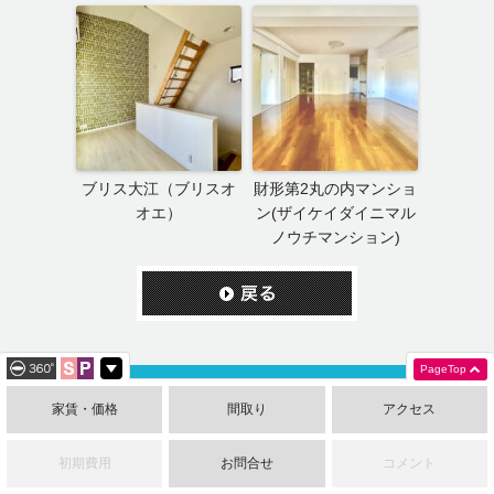
ブリス大江（ブリスオ
財形第2丸の内マンショ
オエ）
ン(ザイケイダイニマル
ノウチマンション)
PageTop
賃貸オーナー・管理会社さまへ
家賃・価格
間取り
アクセス
資産運用の常識を変える－テナント賃貸という新しい選択肢
初期費用
お問合せ
コメント
アパート建築をお考えの方へ