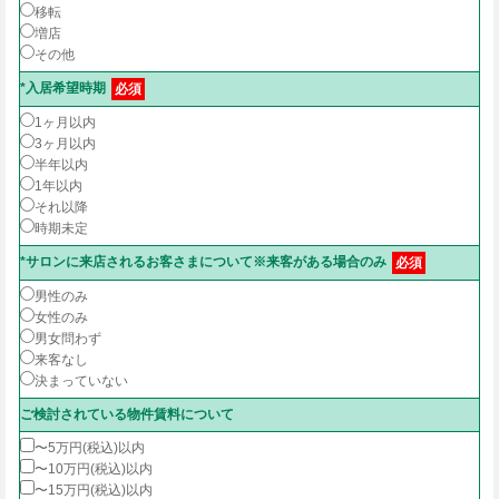
移転
増店
その他
*入居希望時期
必須
1ヶ月以内
3ヶ月以内
半年以内
1年以内
それ以降
時期未定
*サロンに来店されるお客さまについて※来客がある場合のみ
必須
男性のみ
女性のみ
男女問わず
来客なし
決まっていない
ご検討されている物件賃料について
〜5万円(税込)以内
〜10万円(税込)以内
〜15万円(税込)以内