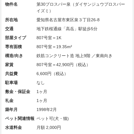
物件名
第30プロスパー泉（ダイサンジュウプロスパー
イズミ）
所在地
愛知県名古屋市東区泉３丁目26-8
交通
地下鉄桜通線「高岳」駅徒歩5分
部屋タイプ
807号室＝1K
専有面積
807号室＝19.35m²
構造/向き
鉄筋コンクリート造 地上9階 ／東南向き
家賃
807号室＝42,900円（税込）
共益費
6,600円（税込）
駐車場
なし
敷金・保証金
1ヶ月
礼金
1ヶ月
築年月
1998年2月
ペット関連情報
ペット可(犬・猫)
水道料金
月額 2,000円