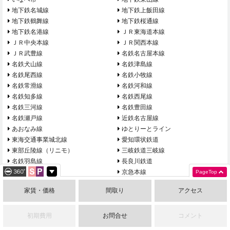
地下鉄名城線
地下鉄上飯田線
地下鉄鶴舞線
地下鉄桜通線
地下鉄名港線
ＪＲ東海道本線
ＪＲ中央本線
ＪＲ関西本線
ＪＲ武豊線
名鉄名古屋本線
名鉄犬山線
名鉄津島線
名鉄尾西線
名鉄小牧線
名鉄常滑線
名鉄河和線
名鉄知多線
名鉄西尾線
名鉄三河線
名鉄豊田線
名鉄瀬戸線
近鉄名古屋線
あおなみ線
ゆとりーとライン
東海交通事業城北線
愛知環状鉄道
東部丘陵線（リニモ）
三岐鉄道三岐線
名鉄羽島線
長良川鉄道
東京都大田区
京急本線
PageTop
神奈川県横浜市金沢区
金沢シーサイドライン
家賃・価格
間取り
アクセス
埼玉県草加市
東部鉄道伊勢崎線
山梨県北杜市
山梨県南都留郡富士河口湖町
富士急行線
初期費用
お問合せ
コメント