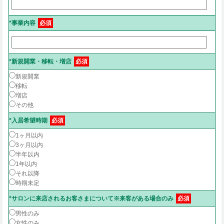
*事業内容
必須
*新規開業・移転・増店
必須
新規開業
移転
増店
その他
*入居希望時期
必須
1ヶ月以内
3ヶ月以内
半年以内
1年以内
それ以降
時期未定
*サロンに来店されるお客さまについて※来客がある場合のみ
必須
男性のみ
女性のみ