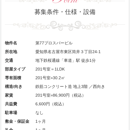
募集条件・仕様・設備
物件名
第77プロスパービル
所在地
愛知県名古屋市東区筒井３丁目24-1
交通
地下鉄桜通線「車道」駅 徒歩1分
部屋タイプ
201号室＝1LDK
専有面積
201号室=30.2㎡
構造/向き
鉄筋コンクリート造 地上3階 ／西向き
家賃
201号室=86,900円（税込）
共益費
6,600円（税込）
駐車場
なし
敷金・保証金
1ヶ月