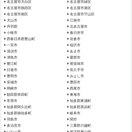
名古屋市天白区
名古屋市緑区
名古屋市熱田区
名古屋市港区
名古屋市南区
名古屋市守山区
犬山市
江南市
丹羽郡
北名古屋市
小牧市
春日井市
西春日井郡豊山町
岩倉市
一宮市
稲沢市
清須市
あま市
津島市
愛西市
蟹江町
尾張旭市
日進市
長久手市
豊明市
みよし市
安城市
豊田市
岡崎市
西尾市
額田郡幸田町
東海市
常滑市
知多郡東浦町
知多郡阿久比町
知多郡美浜町
知多郡南知多町
岐阜市
羽島市
関市
多治見市
三重郡川越町
いなべ市
地下鉄東山線