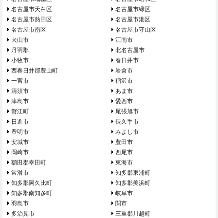
名古屋市天白区
名古屋市緑区
名古屋市熱田区
名古屋市港区
名古屋市南区
名古屋市守山区
犬山市
江南市
丹羽郡
北名古屋市
小牧市
春日井市
西春日井郡豊山町
岩倉市
一宮市
稲沢市
清須市
あま市
津島市
愛西市
蟹江町
尾張旭市
日進市
長久手市
豊明市
みよし市
安城市
豊田市
岡崎市
西尾市
額田郡幸田町
東海市
常滑市
知多郡東浦町
知多郡阿久比町
知多郡美浜町
知多郡南知多町
岐阜市
羽島市
関市
多治見市
三重郡川越町