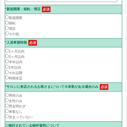
*新規開業・移転・増店
必須
新規開業
移転
増店
その他
*入居希望時期
必須
1ヶ月以内
3ヶ月以内
半年以内
1年以内
それ以降
時期未定
*サロンに来店されるお客さまについて※来客がある場合のみ
必須
男性のみ
女性のみ
男女問わず
来客なし
決まっていない
ご検討されている物件賃料について