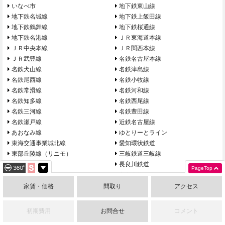
いなべ市
地下鉄東山線
地下鉄名城線
地下鉄上飯田線
地下鉄鶴舞線
地下鉄桜通線
地下鉄名港線
ＪＲ東海道本線
ＪＲ中央本線
ＪＲ関西本線
ＪＲ武豊線
名鉄名古屋本線
名鉄犬山線
名鉄津島線
名鉄尾西線
名鉄小牧線
名鉄常滑線
名鉄河和線
名鉄知多線
名鉄西尾線
名鉄三河線
名鉄豊田線
名鉄瀬戸線
近鉄名古屋線
あおなみ線
ゆとりーとライン
東海交通事業城北線
愛知環状鉄道
東部丘陵線（リニモ）
三岐鉄道三岐線
名鉄羽島線
長良川鉄道
PageTop
東京都大田区
京急本線
神奈川県横浜市金沢区
金沢シーサイドライン
家賃・価格
間取り
アクセス
埼玉県草加市
東部鉄道伊勢崎線
山梨県北杜市
山梨県南都留郡富士河口湖町
初期費用
お問合せ
コメント
富士急行線