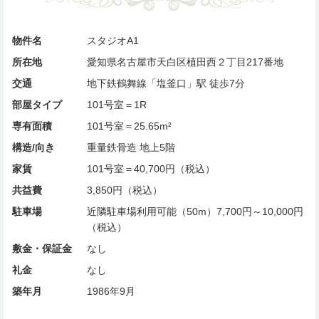
物件名
スタジオA1
所在地
愛知県名古屋市天白区植田西２丁目217番地
交通
地下鉄鶴舞線「塩釜口」駅 徒歩7分
部屋タイプ
101号室＝1R
専有面積
101号室＝25.65m²
構造/向き
重量鉄骨造 地上5階
家賃
101号室＝40,700円（税込）
共益費
3,850円（税込）
駐車場
近隣駐車場利用可能（50m）7,700円～10,000円
（税込）
敷金・保証金
なし
礼金
なし
築年月
1986年9月