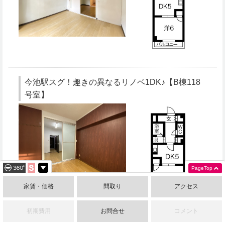
今池駅スグ！趣きの異なるリノベ1DK♪【B棟118
号室】
PageTop
家賃・価格
間取り
アクセス
初期費用
お問合せ
コメント