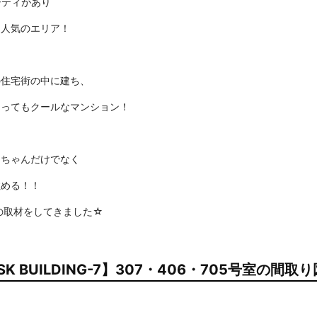
シティがあり
ら人気のエリア！
の住宅街の中に建ち、
とってもクールなマンション！
ンちゃんだけでなく
住める！！
G-7の取材をしてきました☆
K BUILDING-7】307・406・705号室の間取