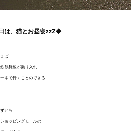
日は、猫とお昼寝zzZ◆
いえば
下鉄鶴舞線が乗り入れ
も一本で行くことのできる
。
らずとも
型ショッピングモールの