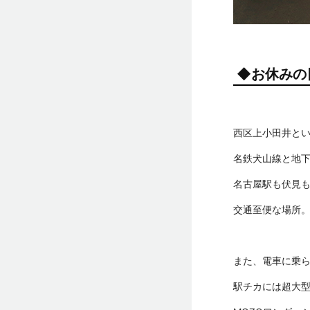
◆お休みの
西区上小田井と
名鉄犬山線と地
名古屋駅も伏見
交通至便な場所
また、電車に乗
駅チカには超大