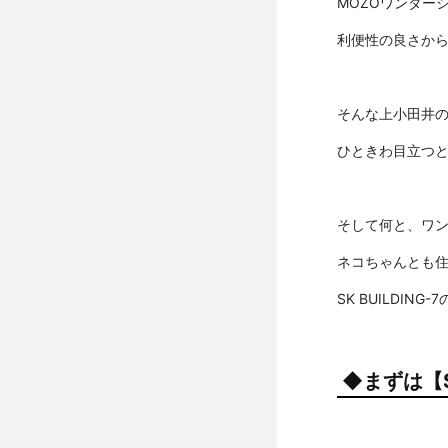
MOZOワンダー
利便性の良さか
そんな上小田井
ひときわ目立つ
そして何と、ワ
ネコちゃんとも
SK BUILDIN
◆まずは【S