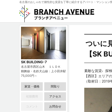
名古屋のおしゃれで個性的な賃貸を丁寧に紹介するアパート・マンション
ついに
【SK B
SK BUILDING-7
名古屋市西区山木 １ＬＤＫ
素敵な賃貸♩探検
鶴舞線・名鉄犬山線：上小田井駅
75,000円～
【西区】エリアの【S
（取材日：2019
家賃・価格
間取り
初期費用
アクセス
コメント
お問合せ