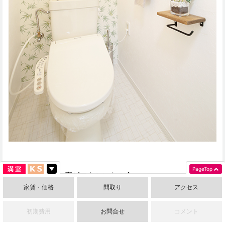
PageTop
◆洋室は重厚な床がアクセント！◆
家賃・価格
間取り
アクセス
初期費用
お問合せ
コメント
続きまして6帖の洋室です！