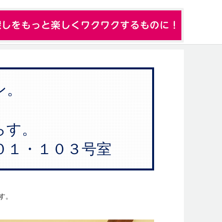
ン。
らす。
０１・１０３号室
す。