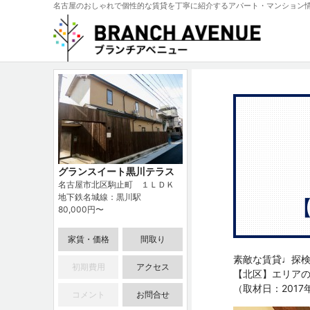
名古屋のおしゃれで個性的な賃貸を丁寧に紹介するアパート・マンション
グランスイート黒川テラス
名古屋市北区駒止町 １ＬＤＫ
地下鉄名城線：黒川駅
80,000円〜
家賃・価格
間取り
素敵な賃貸♩探検隊
初期費用
アクセス
【北区】エリアの
（取材日：2017
コメント
お問合せ