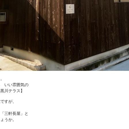
ら。
い いい雰囲気の
ト黒川テラス】
風ですが、
な「三軒長屋」と
しょうか。