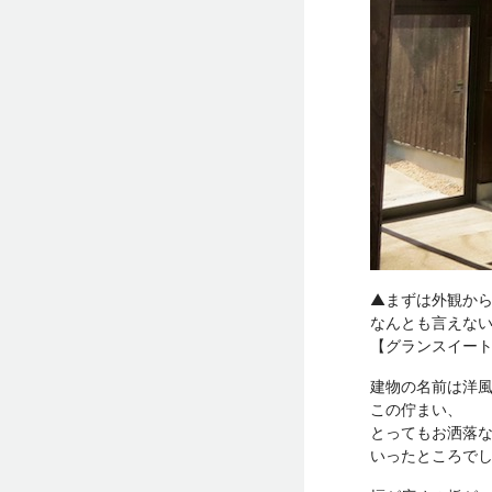
▲まずは外観か
なんとも言えな
【グランスイー
建物の名前は洋
この佇まい、
とってもお洒落
いったところで