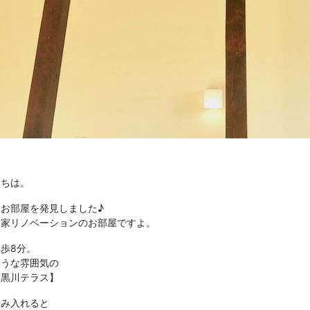
にちは。
お部屋を発見しました♪
民家リノベーションのお部屋ですよ。
歩8分。
ような雰囲気の
ト黒川テラス】
踏み入れると