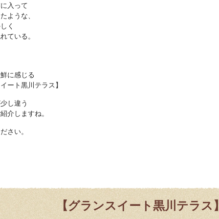
空に入って
したような、
かしく
流れている。
新鮮に感じる
スイート黒川テラス】
が少し違う
ご紹介しますね。
ください。
【グランスイート黒川テラス