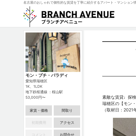
名古屋のおしゃれで個性的な賃貸を丁寧に紹介するアパート・マンション
モン・プチ・パラディ
愛知県瑞穂区
1K、1LDK
地下鉄桜通線 ：桜山駅
素敵な賃貸♩探検
53,000円〜
瑞穂区の【
モン
（取材日：2021
家賃・価格
間取り
初期費用
アクセス
コメント
お問合せ