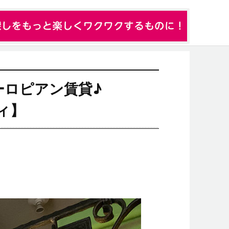
ーロピアン賃貸♪
ィ
】