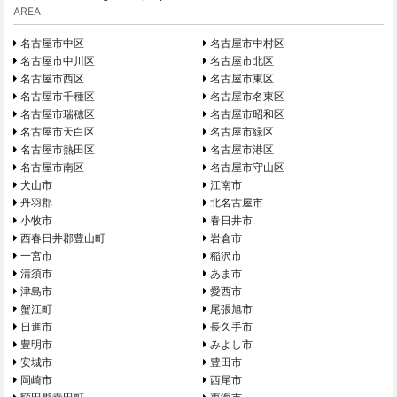
AREA
名古屋市中区
名古屋市中村区
名古屋市中川区
名古屋市北区
名古屋市西区
名古屋市東区
名古屋市千種区
名古屋市名東区
名古屋市瑞穂区
名古屋市昭和区
名古屋市天白区
名古屋市緑区
名古屋市熱田区
名古屋市港区
名古屋市南区
名古屋市守山区
犬山市
江南市
丹羽郡
北名古屋市
小牧市
春日井市
西春日井郡豊山町
岩倉市
一宮市
稲沢市
清須市
あま市
津島市
愛西市
蟹江町
尾張旭市
日進市
長久手市
豊明市
みよし市
安城市
豊田市
岡崎市
西尾市