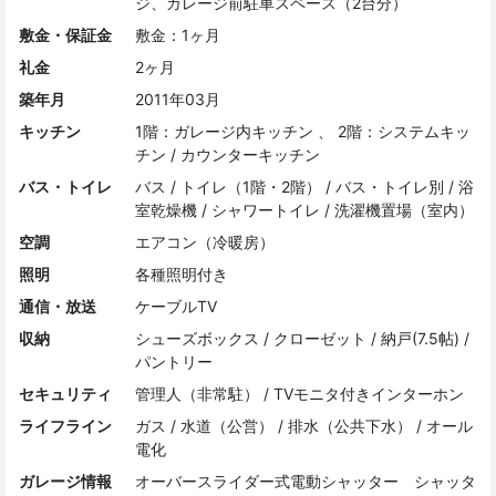
ジ、ガレージ前駐車スペース（2台分）
敷金・保証金
敷金：1ヶ月
礼金
2ヶ月
築年月
2011年03月
キッチン
1階：ガレージ内キッチン 、 2階：システムキッ
チン / カウンターキッチン
バス・トイレ
バス / トイレ（1階・2階） / バス・トイレ別 / 浴
室乾燥機 / シャワートイレ / 洗濯機置場（室内）
空調
エアコン（冷暖房）
照明
各種照明付き
通信・放送
ケーブルTV
収納
シューズボックス / クローゼット / 納戸(7.5帖) /
パントリー
セキュリティ
管理人（非常駐） / TVモニタ付きインターホン
ライフライン
ガス / 水道（公営） / 排水（公共下水） / オール
電化
ガレージ情報
オーバースライダー式電動シャッター シャッタ