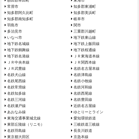
額田郡幸田町
東海市
常滑市
知多郡東浦町
知多郡阿久比町
知多郡美浜町
知多郡南知多町
岐阜市
羽島市
関市
多治見市
三重郡川越町
いなべ市
地下鉄東山線
地下鉄名城線
地下鉄上飯田線
地下鉄鶴舞線
地下鉄桜通線
地下鉄名港線
ＪＲ東海道本線
ＪＲ中央本線
ＪＲ関西本線
ＪＲ武豊線
名鉄名古屋本線
名鉄犬山線
名鉄津島線
名鉄尾西線
名鉄小牧線
名鉄常滑線
名鉄河和線
名鉄知多線
名鉄西尾線
名鉄三河線
名鉄豊田線
名鉄瀬戸線
近鉄名古屋線
あおなみ線
ゆとりーとライン
東海交通事業城北線
愛知環状鉄道
東部丘陵線（リニモ）
三岐鉄道三岐線
名鉄羽島線
長良川鉄道
東京都大田区
京急本線