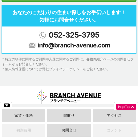
あなたのこだわりの住まい探しを
お手伝いします！
気軽にお問合せください。
052-325-3795
info@branch-avenue.com
＊特定の物件に関するご質問や入居に関するご質問は、各物件紹介ページのお問合せフ
ォームからお問合せください。
＊個人情報保護については弊社プライバシーポリシーをご覧ください。
PageTop
家賃・価格
間取り
アクセス
ブランチアベニュートップへ
お問い合わせ
ブランチアベニューとは
賃貸オーナーさま不動産会社さまへ
プライバシーポリシー
初期費用
お問合せ
コメント
Copyright © BRANCH AVENUE, All Rights Reserved.