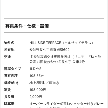
募集条件・仕様・設備
物件名
HILL SIDE TERRACE（ヒルサイドテラス）
所在地
愛知県長久手市喜婦嶽602
交通
(1)愛知高速交通東部丘陵線（リニモ）『杁ヶ池
公園』駅 徒歩8分 (2)長久手IC 車4分
部屋タイプ
1LDK+S
専有面積
108.35㎡
構造/向き
地上2階建 ／南向き
家賃
198,000円
共益費
2,000円
駐車場
オーバースライダー式電動シャッター付きガレー