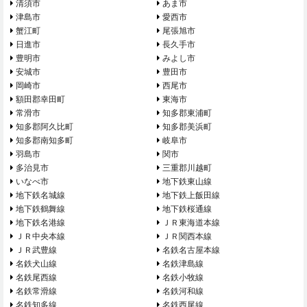
清須市
あま市
津島市
愛西市
蟹江町
尾張旭市
日進市
長久手市
豊明市
みよし市
安城市
豊田市
岡崎市
西尾市
額田郡幸田町
東海市
常滑市
知多郡東浦町
知多郡阿久比町
知多郡美浜町
知多郡南知多町
岐阜市
羽島市
関市
多治見市
三重郡川越町
いなべ市
地下鉄東山線
地下鉄名城線
地下鉄上飯田線
地下鉄鶴舞線
地下鉄桜通線
地下鉄名港線
ＪＲ東海道本線
ＪＲ中央本線
ＪＲ関西本線
ＪＲ武豊線
名鉄名古屋本線
名鉄犬山線
名鉄津島線
名鉄尾西線
名鉄小牧線
名鉄常滑線
名鉄河和線
名鉄知多線
名鉄西尾線