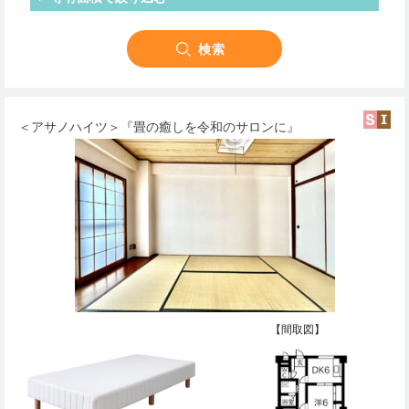
＜アサノハイツ＞『畳の癒しを令和のサロンに』
【間取図】