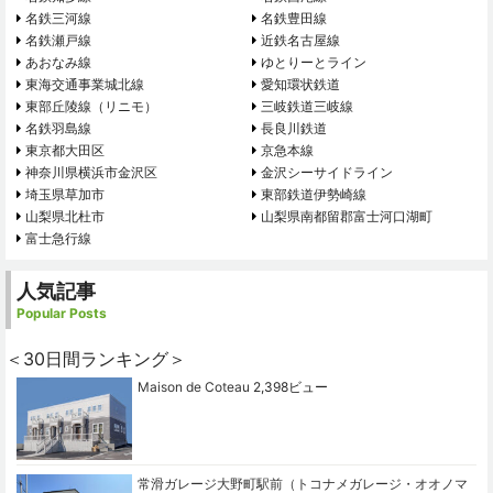
名鉄三河線
名鉄豊田線
名鉄瀬戸線
近鉄名古屋線
あおなみ線
ゆとりーとライン
東海交通事業城北線
愛知環状鉄道
東部丘陵線（リニモ）
三岐鉄道三岐線
名鉄羽島線
長良川鉄道
東京都大田区
京急本線
神奈川県横浜市金沢区
金沢シーサイドライン
埼玉県草加市
東部鉄道伊勢崎線
山梨県北杜市
山梨県南都留郡富士河口湖町
富士急行線
人気記事
Popular Posts
＜30日間ランキング＞
Maison de Coteau
2,398ビュー
常滑ガレージ大野町駅前（トコナメガレージ・オオノマ