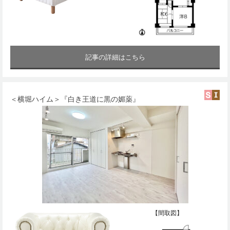
記事の詳細はこちら
＜横堀ハイム＞『白き王道に黒の媚薬』
【間取図】