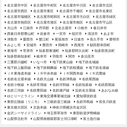
名古屋市中区
名古屋市中村区
名古屋市中川区
名古屋市北区
名古屋市西区
名古屋市東区
名古屋市千種区
名古屋市名東区
名古屋市瑞穂区
名古屋市昭和区
名古屋市天白区
名古屋市緑区
名古屋市熱田区
名古屋市港区
名古屋市南区
名古屋市守山区
犬山市
江南市
丹羽郡
北名古屋市
小牧市
春日井市
西春日井郡豊山町
岩倉市
一宮市
稲沢市
清須市
あま市
津島市
愛西市
蟹江町
尾張旭市
日進市
長久手市
豊明市
みよし市
安城市
豊田市
岡崎市
西尾市
額田郡幸田町
東海市
常滑市
知多郡東浦町
知多郡阿久比町
知多郡美浜町
知多郡南知多町
岐阜市
羽島市
関市
多治見市
三重郡川越町
いなべ市
地下鉄東山線
地下鉄名城線
地下鉄上飯田線
地下鉄鶴舞線
地下鉄桜通線
地下鉄名港線
ＪＲ東海道本線
ＪＲ中央本線
ＪＲ関西本線
ＪＲ武豊線
名鉄名古屋本線
名鉄犬山線
名鉄津島線
名鉄尾西線
名鉄小牧線
名鉄常滑線
名鉄河和線
名鉄知多線
名鉄西尾線
名鉄三河線
名鉄豊田線
名鉄瀬戸線
近鉄名古屋線
あおなみ線
ゆとりーとライン
東海交通事業城北線
愛知環状鉄道
東部丘陵線（リニモ）
三岐鉄道三岐線
名鉄羽島線
長良川鉄道
東京都大田区
京急本線
神奈川県横浜市金沢区
金沢シーサイドライン
埼玉県草加市
東部鉄道伊勢崎線
山梨県北杜市
山梨県南都留郡富士河口湖町
富士急行線