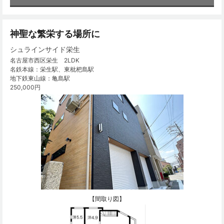
神聖な繁栄する場所に
シュラインサイド栄生
名古屋市西区栄生 2LDK
名鉄本線：栄生駅、東枇杷島駅
地下鉄東山線：亀島駅
250,000円
【間取り図】