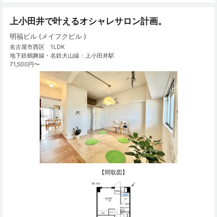
上小田井で叶えるオシャレサロン計画。
明福ビル (メイフクビル )
名古屋市西区 1LDK
地下鉄鶴舞線・名鉄犬山線：上小田井駅
71,500円〜
【間取図】