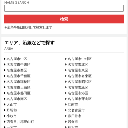
NAME SEARCH
※全角半角は区別して検索します
エリア、沿線などで探す
AREA
名古屋市中区
名古屋市中村区
名古屋市中川区
名古屋市北区
名古屋市西区
名古屋市東区
名古屋市千種区
名古屋市名東区
名古屋市瑞穂区
名古屋市昭和区
名古屋市天白区
名古屋市緑区
名古屋市熱田区
名古屋市港区
名古屋市南区
名古屋市守山区
犬山市
江南市
丹羽郡
北名古屋市
小牧市
春日井市
西春日井郡豊山町
岩倉市
一宮市
稲沢市