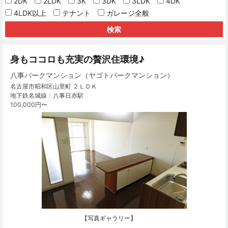
2DK
2LDK
3K
3DK
3LDK
4DK
4LDK以上
テナント
ガレージ全般
身もココロも充実の贅沢住環境♪
八事パークマンション（ヤゴトパークマンション）
名古屋市昭和区山里町 ２ＬＤＫ
地下鉄名城線：八事日赤駅
100,000円〜
【写真ギャラリー】