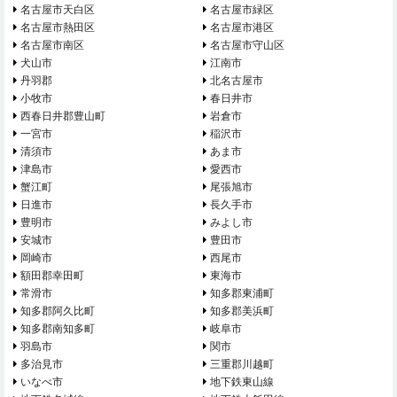
名古屋市天白区
名古屋市緑区
名古屋市熱田区
名古屋市港区
名古屋市南区
名古屋市守山区
犬山市
江南市
丹羽郡
北名古屋市
小牧市
春日井市
西春日井郡豊山町
岩倉市
一宮市
稲沢市
清須市
あま市
津島市
愛西市
蟹江町
尾張旭市
日進市
長久手市
豊明市
みよし市
安城市
豊田市
岡崎市
西尾市
額田郡幸田町
東海市
常滑市
知多郡東浦町
知多郡阿久比町
知多郡美浜町
知多郡南知多町
岐阜市
羽島市
関市
多治見市
三重郡川越町
いなべ市
地下鉄東山線