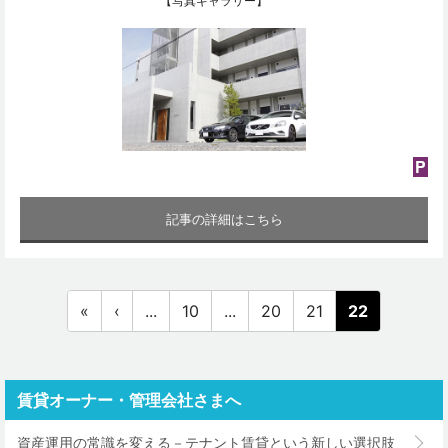
【写真ギャラリー】
記事の詳細はこちら
«
‹
...
10
...
20
21
22
賃貸オーナー・管理会社さまへ
資産運用の常識を変える－テナント賃貸という新しい選択肢