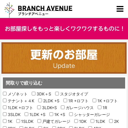
間取りで絞り込む
メゾネット
3DK＋S
スタジオタイプ
テナント＋４K
2LDK +S
1R +ロフト
1K +ロフト
1LDK +ロフト
3LDK+S
ガレージハウス
1R
3SLDK
1LDK +S
1K +S
シャッターガレージ
1K
1SLDK
戸建てガレージ
1DK
1LDK
2K