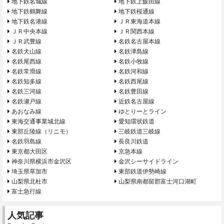
地下鉄名城線
地下鉄上飯田線
地下鉄鶴舞線
地下鉄桜通線
地下鉄名港線
ＪＲ東海道本線
ＪＲ中央本線
ＪＲ関西本線
ＪＲ武豊線
名鉄名古屋本線
名鉄犬山線
名鉄津島線
名鉄尾西線
名鉄小牧線
名鉄常滑線
名鉄河和線
名鉄知多線
名鉄西尾線
名鉄三河線
名鉄豊田線
名鉄瀬戸線
近鉄名古屋線
あおなみ線
ゆとりーとライン
東海交通事業城北線
愛知環状鉄道
東部丘陵線（リニモ）
三岐鉄道三岐線
名鉄羽島線
長良川鉄道
東京都大田区
京急本線
神奈川県横浜市金沢区
金沢シーサイドライン
埼玉県草加市
東部鉄道伊勢崎線
山梨県北杜市
山梨県南都留郡富士河口湖町
富士急行線
人気記事