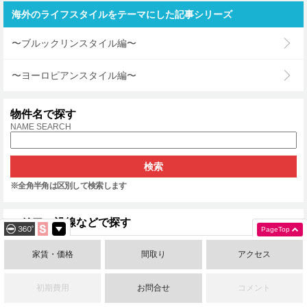
海外のライフスタイルをテーマにした記事シリーズ
〜ブルックリンスタイル編〜
〜ヨーロピアンスタイル編〜
物件名で探す
NAME SEARCH
※全角半角は区別して検索します
エリア、沿線などで探す
PageTop
AREA
家賃・価格
間取り
アクセス
名古屋市中区
名古屋市中村区
名古屋市中川区
名古屋市北区
初期費用
お問合せ
コメント
名古屋市西区
名古屋市東区
名古屋市千種区
名古屋市名東区