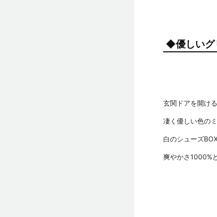
◆優しいグ
玄関ドアを開け
凄く優しい色の
白のシューズBO
爽やかさ1000