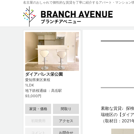
名古屋のおしゃれで個性的な賃貸を丁寧に紹介するアパート・マンション
ダイアパレス栄公園
愛知県東区東桜
1LDK
地下鉄桜通線 ：高岳駅
93,000円
素敵な賃貸♩探検
家賃・価格
間取り
瑞穂区の【
ダイ
（取材日：2021
初期費用
アクセス
コメント
お問合せ