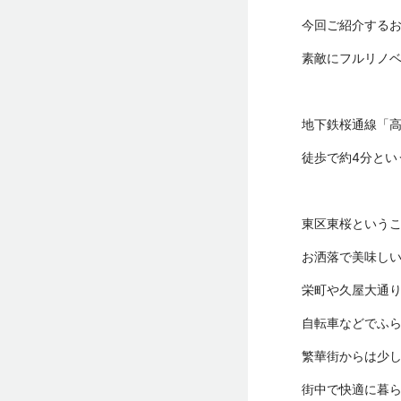
今回ご紹介する
素敵にフルリノ
地下鉄桜通線「
徒歩で約4分とい
東区東桜という
お洒落で美味し
栄町や久屋大通
自転車などでふ
繁華街からは少
街中で快適に暮ら