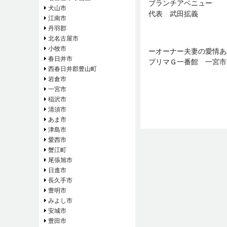
ブランチアベニュー
犬山市
代表 武田拡義
江南市
丹羽郡
北名古屋市
小牧市
ーオーナー夫妻の愛情あ
春日井市
プリマＧ一番館 一宮市
西春日井郡豊山町
岩倉市
一宮市
稲沢市
清須市
あま市
津島市
愛西市
蟹江町
尾張旭市
日進市
長久手市
豊明市
みよし市
安城市
豊田市