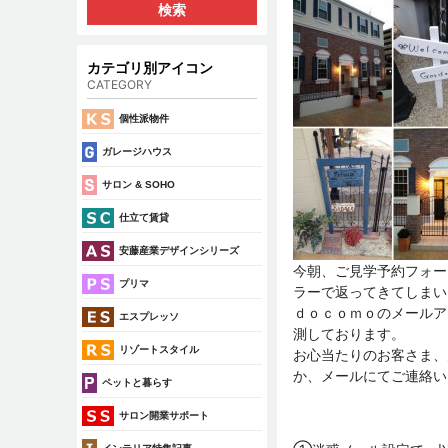
カテゴリ別アイコン
CATEGORY
個性派物件
ガレージハウス
サロン & SOHO
仕立て賃貸
安藤産業デザインシリーズ
今朝、ご見学予約フォー
プリマ
ラーで返ってきてしまい
ｄｏｃｏｍｏのメールア
エスプレッソ
測しております。
リゾートスタイル
お心当たりのお客さま、
か、メールにてご連絡い
ペットと暮らす
サロン開業サポート