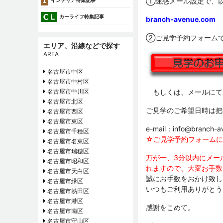
①迷惑メール設定で、
インテリア特集記事
カーライフ特集記事
branch-avenue.com
②ご見学予約フォーム
エリア、沿線などで探す
AREA
名古屋市中区
名古屋市中村区
名古屋市中川区
もしくは、メールにて
名古屋市北区
ご見学のご希望日時は把
名古屋市西区
名古屋市東区
e-mail：info@branch-a
名古屋市千種区
☆ご見学予約フォームに
名古屋市名東区
名古屋市瑞穂区
万が一、3分以内にメー
名古屋市昭和区
れますので、大変お手数
名古屋市天白区
誠にお手数をおかけ致し
名古屋市緑区
いつもご利用ありがとう
名古屋市熱田区
名古屋市港区
感謝をこめて。
名古屋市南区
名古屋市守山区