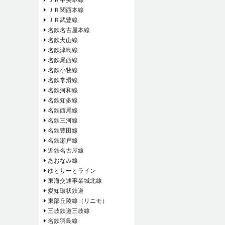
ＪＲ関西本線
ＪＲ武豊線
名鉄名古屋本線
名鉄犬山線
名鉄津島線
名鉄尾西線
名鉄小牧線
名鉄常滑線
名鉄河和線
名鉄知多線
名鉄西尾線
名鉄三河線
名鉄豊田線
名鉄瀬戸線
近鉄名古屋線
あおなみ線
ゆとりーとライン
東海交通事業城北線
愛知環状鉄道
東部丘陵線（リニモ）
三岐鉄道三岐線
名鉄羽島線