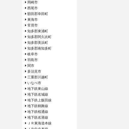
岡崎市
西尾市
額田郡幸田町
東海市
常滑市
知多郡東浦町
知多郡阿久比町
知多郡美浜町
知多郡南知多町
岐阜市
羽島市
関市
多治見市
三重郡川越町
いなべ市
地下鉄東山線
地下鉄名城線
地下鉄上飯田線
地下鉄鶴舞線
地下鉄桜通線
地下鉄名港線
ＪＲ東海道本線
ＪＲ中央本線