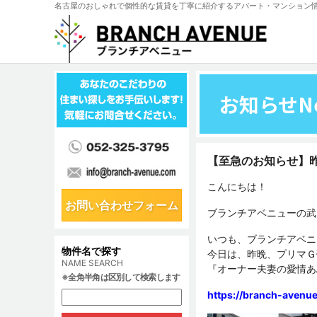
名古屋のおしゃれで個性的な賃貸を丁寧に紹介するアパート・マンション
お知らせ
N
【至急のお知らせ】
こんにちは！
お問い合わせフォーム
ブランチアベニューの武
いつも、ブランチアベニ
物件名で探す
今日は、昨晩、プリマＧ
NAME SEARCH
『オーナー夫妻の愛情あ
※全角半角は区別して検索します
https://branch-aven