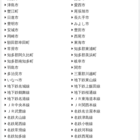
津島市
愛西市
蟹江町
尾張旭市
日進市
長久手市
豊明市
みよし市
安城市
豊田市
岡崎市
西尾市
額田郡幸田町
東海市
常滑市
知多郡東浦町
知多郡阿久比町
知多郡美浜町
知多郡南知多町
岐阜市
羽島市
関市
多治見市
三重郡川越町
いなべ市
地下鉄東山線
地下鉄名城線
地下鉄上飯田線
地下鉄鶴舞線
地下鉄桜通線
地下鉄名港線
ＪＲ東海道本線
ＪＲ中央本線
ＪＲ関西本線
ＪＲ武豊線
名鉄名古屋本線
名鉄犬山線
名鉄津島線
名鉄尾西線
名鉄小牧線
名鉄常滑線
名鉄河和線
名鉄知多線
名鉄西尾線