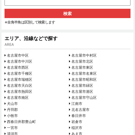
※全角半角は区別して検索します
エリア、沿線などで探す
AREA
名古屋市中区
名古屋市中村区
名古屋市中川区
名古屋市北区
名古屋市西区
名古屋市東区
名古屋市千種区
名古屋市名東区
名古屋市瑞穂区
名古屋市昭和区
名古屋市天白区
名古屋市緑区
名古屋市熱田区
名古屋市港区
名古屋市南区
名古屋市守山区
犬山市
江南市
丹羽郡
北名古屋市
小牧市
春日井市
西春日井郡豊山町
岩倉市
一宮市
稲沢市
清須市
あま市