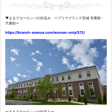
▼まるでヨーロッパの街並み ープリマグランデ安城 壱番館・
弐番館ー
https://branch-avenue.com/woman-only/372/
ーまるでヨーロッパの街並みー