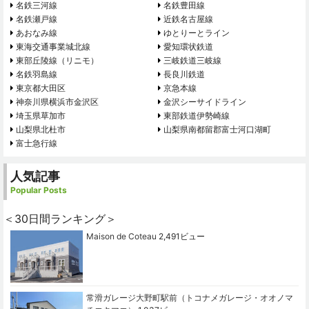
名鉄三河線
名鉄豊田線
名鉄瀬戸線
近鉄名古屋線
あおなみ線
ゆとりーとライン
東海交通事業城北線
愛知環状鉄道
東部丘陵線（リニモ）
三岐鉄道三岐線
名鉄羽島線
長良川鉄道
東京都大田区
京急本線
神奈川県横浜市金沢区
金沢シーサイドライン
埼玉県草加市
東部鉄道伊勢崎線
山梨県北杜市
山梨県南都留郡富士河口湖町
富士急行線
人気記事
Popular Posts
＜30日間ランキング＞
Maison de Coteau
2,491ビュー
常滑ガレージ大野町駅前（トコナメガレージ・オオノマ