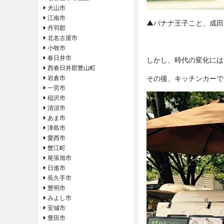
犬山市
江南市
▲バナナ王子こと、成田 晋浩 
丹羽郡
北名古屋市
小牧市
春日井市
しかし、時代の変化には
西春日井郡豊山町
岩倉市
その後、キッチンカーで
一宮市
稲沢市
清須市
あま市
津島市
愛西市
蟹江町
尾張旭市
日進市
長久手市
豊明市
みよし市
安城市
豊田市