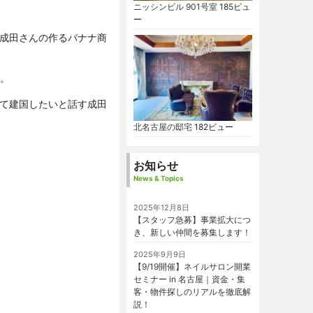
ニッシンビル 901号室
185ビュ
ー
成田さんの作るバナナ商
す。
て建国したいと話す成田
北名古屋の邸宅
182ビュー
お知らせ
News & Topics
2025年12月8日
【スタッフ急募】事業拡大につ
き、新しい仲間を募集します！
2025年9月9日
【9/19開催】ネイルサロン開業
セミナー in 名古屋｜資金・集
客・物件探しのリアルを徹底解
説！