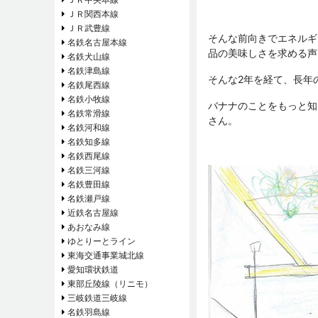
ＪＲ関西本線
ＪＲ武豊線
そんな前向きでエネルギ
名鉄名古屋本線
品の美味しさを求める声
名鉄犬山線
名鉄津島線
そんな2年を経て、長年
名鉄尾西線
名鉄小牧線
バナナのことをもっと知
名鉄常滑線
さん。
名鉄河和線
名鉄知多線
名鉄西尾線
名鉄三河線
名鉄豊田線
名鉄瀬戸線
近鉄名古屋線
あおなみ線
ゆとりーとライン
東海交通事業城北線
愛知環状鉄道
東部丘陵線（リニモ）
三岐鉄道三岐線
名鉄羽島線