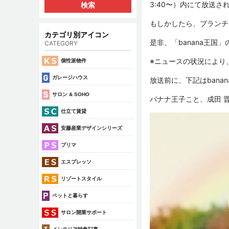
3:40〜）内にて放送さ
もしかしたら、ブランチ
カテゴリ別アイコン
是非、「banana王国
CATEGORY
※ニュースの状況により
個性派物件
ガレージハウス
放送前に、下記はbana
サロン & SOHO
バナナ王子こと、成田 晋浩
仕立て賃貸
安藤産業デザインシリーズ
プリマ
エスプレッソ
リゾートスタイル
ペットと暮らす
サロン開業サポート