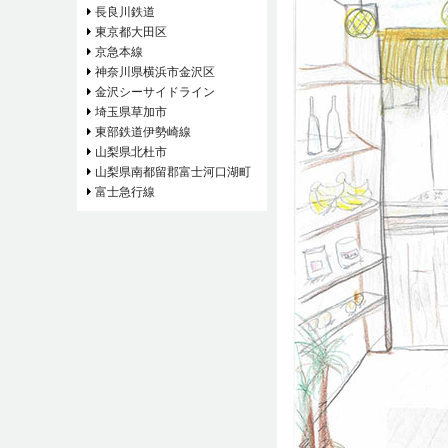
長良川鉄道
東京都大田区
京急本線
神奈川県横浜市金沢区
金沢シーサイドライン
埼玉県草加市
東部鉄道伊勢崎線
山梨県北杜市
山梨県南都留郡富士河口湖町
富士急行線