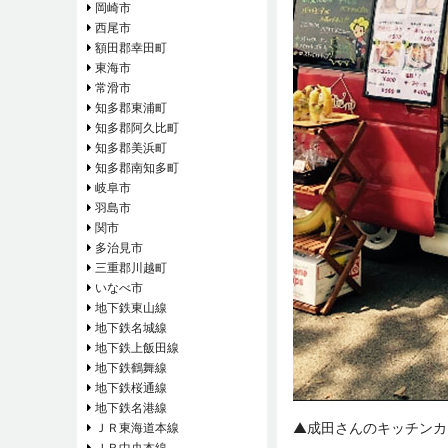
岡崎市
西尾市
額田郡幸田町
東海市
常滑市
知多郡東浦町
知多郡阿久比町
知多郡美浜町
知多郡南知多町
岐阜市
羽島市
関市
多治見市
三重郡川越町
いなべ市
地下鉄東山線
地下鉄名城線
地下鉄上飯田線
地下鉄鶴舞線
地下鉄桜通線
地下鉄名港線
▲成田さんのキッチンカ
ＪＲ東海道本線
ＪＲ中央本線