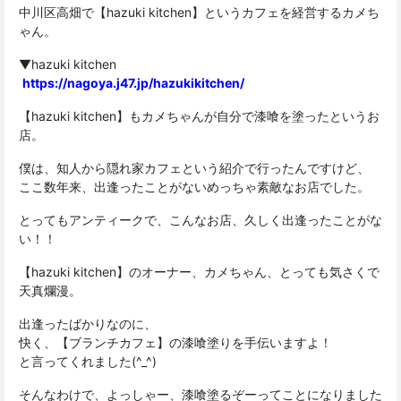
中川区高畑で【hazuki kitchen】というカフェを経営するカメち
ゃん。
▼hazuki kitchen
https://nagoya.j47.jp/hazukikitchen/
【hazuki kitchen】もカメちゃんが自分で漆喰を塗ったというお
店。
僕は、知人から隠れ家カフェという紹介で行ったんですけど、
ここ数年来、出逢ったことがないめっちゃ素敵なお店でした。
とってもアンティークで、こんなお店、久しく出逢ったことがな
い！！
【hazuki kitchen】のオーナー、カメちゃん、とっても気さくで
天真爛漫。
出逢ったばかりなのに、
快く、【ブランチカフェ】の漆喰塗りを手伝いますよ！
と言ってくれました(^_^)
そんなわけで、よっしゃー、漆喰塗るぞーってことになりました