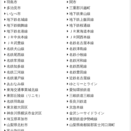
羽島市
関市
多治見市
三重郡川越町
いなべ市
地下鉄東山線
地下鉄名城線
地下鉄上飯田線
地下鉄鶴舞線
地下鉄桜通線
地下鉄名港線
ＪＲ東海道本線
ＪＲ中央本線
ＪＲ関西本線
ＪＲ武豊線
名鉄名古屋本線
名鉄犬山線
名鉄津島線
名鉄尾西線
名鉄小牧線
名鉄常滑線
名鉄河和線
名鉄知多線
名鉄西尾線
名鉄三河線
名鉄豊田線
名鉄瀬戸線
近鉄名古屋線
あおなみ線
ゆとりーとライン
東海交通事業城北線
愛知環状鉄道
東部丘陵線（リニモ）
三岐鉄道三岐線
名鉄羽島線
長良川鉄道
東京都大田区
京急本線
神奈川県横浜市金沢区
金沢シーサイドライン
埼玉県草加市
東部鉄道伊勢崎線
山梨県北杜市
山梨県南都留郡富士河口湖町
富士急行線