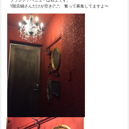
1階店鋪さんだけが空き(^_^; 奮って募集してますよ〜