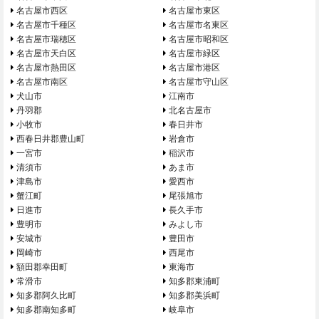
名古屋市西区
名古屋市東区
名古屋市千種区
名古屋市名東区
名古屋市瑞穂区
名古屋市昭和区
名古屋市天白区
名古屋市緑区
名古屋市熱田区
名古屋市港区
名古屋市南区
名古屋市守山区
犬山市
江南市
丹羽郡
北名古屋市
小牧市
春日井市
西春日井郡豊山町
岩倉市
一宮市
稲沢市
清須市
あま市
津島市
愛西市
蟹江町
尾張旭市
日進市
長久手市
豊明市
みよし市
安城市
豊田市
岡崎市
西尾市
額田郡幸田町
東海市
常滑市
知多郡東浦町
知多郡阿久比町
知多郡美浜町
知多郡南知多町
岐阜市