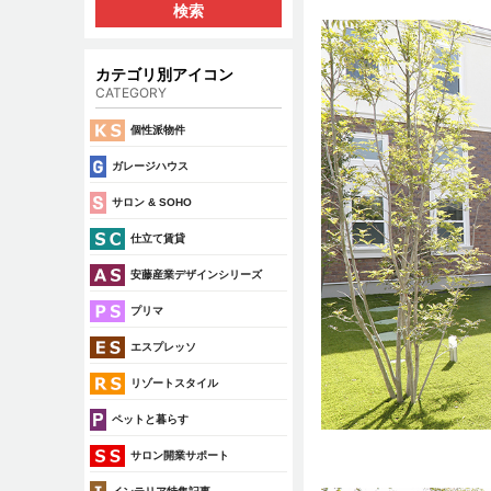
カテゴリ別アイコン
CATEGORY
個性派物件
ガレージハウス
サロン & SOHO
仕立て賃貸
安藤産業デザインシリーズ
プリマ
エスプレッソ
リゾートスタイル
ペットと暮らす
サロン開業サポート