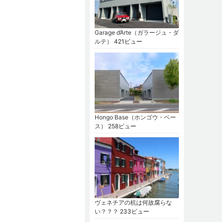
Garage d’Arte（ガラージュ・ダ
ルテ）
421ビュー
Hongo Base（ホンゴウ・ベー
ス）
258ビュー
ヴェネチアの杭は何故腐らな
い？？？
233ビュー