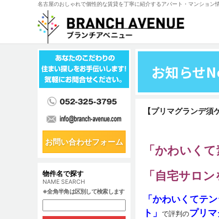
名古屋のおしゃれで個性的な賃貸を丁寧に紹介するアパート・マンション
お知らせ
N
【プリマグランデ須
お問い合わせフォーム
「かわいくて
「自宅サロン
物件名で探す
NAME SEARCH
※全角半角は区別して検索します
「かわいくてテン
ト」
プリマ
で評判の