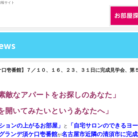
情報サイト
ews
ケ口壱番館】７／１０、１６、２３、３１日に完成見学会、第
素敵なアパートをお探しのあなた」
を開いてみたいというあなたへ」
ションの上がるお部屋」
「自宅サロンのできるヨー
と
グランデ須ケ口壱番館
名古屋市近隣の清須市に完成
が