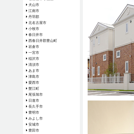
犬山市
江南市
丹羽郡
北名古屋市
小牧市
春日井市
西春日井郡豊山町
岩倉市
一宮市
稲沢市
清須市
あま市
津島市
愛西市
蟹江町
尾張旭市
日進市
長久手市
豊明市
みよし市
安城市
豊田市