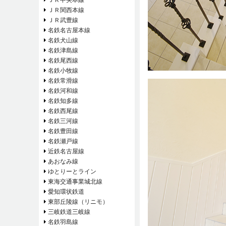
ＪＲ関西本線
ＪＲ武豊線
名鉄名古屋本線
名鉄犬山線
名鉄津島線
名鉄尾西線
名鉄小牧線
名鉄常滑線
名鉄河和線
名鉄知多線
名鉄西尾線
名鉄三河線
名鉄豊田線
名鉄瀬戸線
近鉄名古屋線
あおなみ線
ゆとりーとライン
東海交通事業城北線
愛知環状鉄道
東部丘陵線（リニモ）
三岐鉄道三岐線
名鉄羽島線