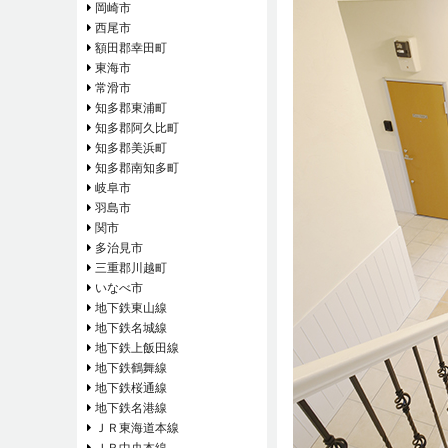
岡崎市
西尾市
額田郡幸田町
東海市
常滑市
知多郡東浦町
知多郡阿久比町
知多郡美浜町
知多郡南知多町
岐阜市
羽島市
関市
多治見市
三重郡川越町
いなべ市
地下鉄東山線
地下鉄名城線
地下鉄上飯田線
地下鉄鶴舞線
地下鉄桜通線
地下鉄名港線
ＪＲ東海道本線
ＪＲ中央本線