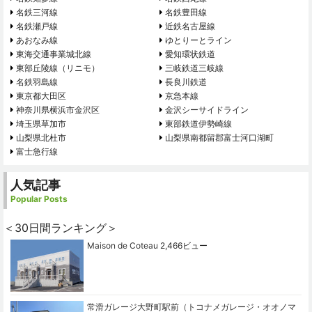
名鉄三河線
名鉄豊田線
名鉄瀬戸線
近鉄名古屋線
あおなみ線
ゆとりーとライン
東海交通事業城北線
愛知環状鉄道
東部丘陵線（リニモ）
三岐鉄道三岐線
名鉄羽島線
長良川鉄道
東京都大田区
京急本線
神奈川県横浜市金沢区
金沢シーサイドライン
埼玉県草加市
東部鉄道伊勢崎線
山梨県北杜市
山梨県南都留郡富士河口湖町
富士急行線
人気記事
Popular Posts
＜30日間ランキング＞
Maison de Coteau
2,466ビュー
常滑ガレージ大野町駅前（トコナメガレージ・オオノマ