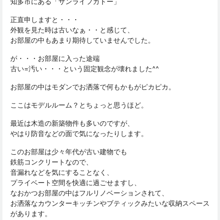
知多市にある「サンライフカトー」
正直申しますと・・・
外観を見た時は古いなぁ・・と感じて、
お部屋の中もあまり期待していませんでした。
が・・・お部屋に入った途端
古い=汚い・・・という固定観念が壊れました^^
お部屋の中はモダンでお洒落で何もかもがピカピカ。
ここはモデルルーム？とちょっと思うほど。
最近は木造の新築物件も多いのですが、
やはり防音などの面で気になったりします。
このお部屋は少々年代が古い建物でも
鉄筋コンクリートなので、
音漏れなどを気にすることなく、
プライベート空間を快適に過ごせますし、
なおかつお部屋の中はフルリノベーションされて、
お洒落なカウンターキッチンやブティックみたいな収納スペース
があります。