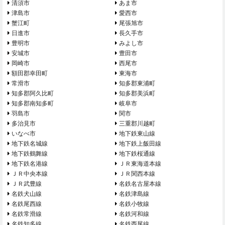
清須市
あま市
津島市
愛西市
蟹江町
尾張旭市
日進市
長久手市
豊明市
みよし市
安城市
豊田市
岡崎市
西尾市
額田郡幸田町
東海市
常滑市
知多郡東浦町
知多郡阿久比町
知多郡美浜町
知多郡南知多町
岐阜市
羽島市
関市
多治見市
三重郡川越町
いなべ市
地下鉄東山線
地下鉄名城線
地下鉄上飯田線
地下鉄鶴舞線
地下鉄桜通線
地下鉄名港線
ＪＲ東海道本線
ＪＲ中央本線
ＪＲ関西本線
ＪＲ武豊線
名鉄名古屋本線
名鉄犬山線
名鉄津島線
名鉄尾西線
名鉄小牧線
名鉄常滑線
名鉄河和線
名鉄知多線
名鉄西尾線