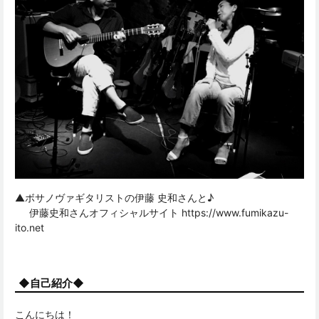
▲
ボサノヴァギタリストの伊藤 史和さん
と♪
伊藤史和さんオフィシャルサイト
https://www.fumikazu-
ito.net
◆自己紹介◆
こんにちは！