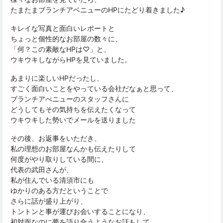
たまたまブランチアベニューのHPにたどり着きました♪
キレイな写真と面白いレポートと
ちょっと個性的なお部屋の数々に、
「何？この素敵なHPは♡」と、
ウキウキしながらHPを見ていました。
あまりに楽しいHPだったし、
すごく面白いことをやっている会社だなぁと思って、
ブランチアべニューのスタッフさんに
どうしてもその気持ちを伝えたくなって
ウキウキした勢いでメールを送りました
その後、お返事をいただき、
私の理想のお部屋なんかも伝えたりして
何度がやり取りしている間に、
代表の武田さんが、
私が住んでいる清須市にも
ゆかりのある方だということで
さらに話が盛り上がり、
トントンと事が運びお会いすることになり、
初対面なのに夢を語り合うようなお話もして、