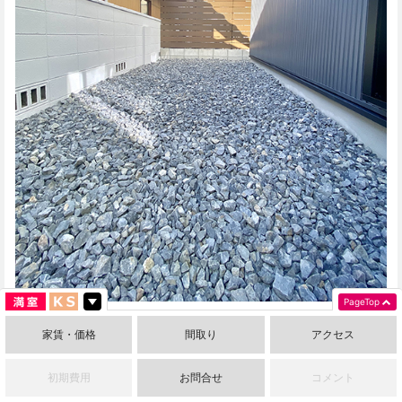
PageTop
家賃・価格
間取り
アクセス
10帖大の広い専用の庭ですので、
初期費用
お問合せ
コメント
おうちグランピングなど楽しんでも良し、