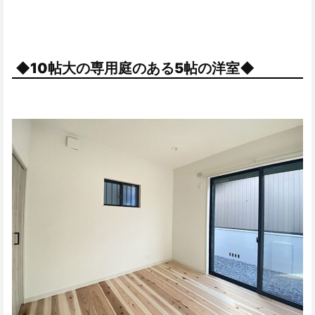
◆10帖大の専用庭のある5帖の洋室◆