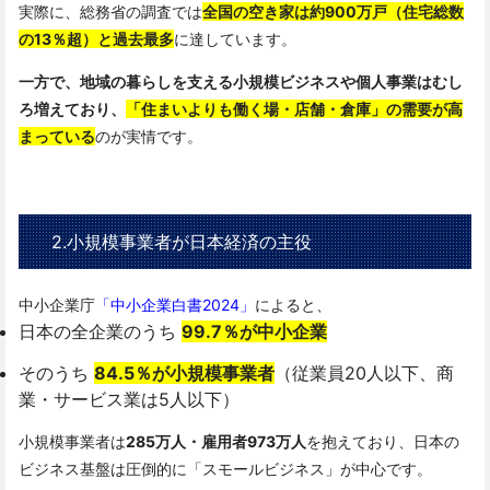
実際に、総務省の調査では
全国の空き家は約900万戸（住宅総数
の13％超）と過去最多
に達しています。
一方で、地域の暮らしを支える小規模ビジネスや個人事業はむし
ろ増えており、
「住まいよりも働く場・店舗・倉庫」の需要が高
まっている
のが実情です。
2.小規模事業者が日本経済の主役
中小企業庁
「中小企業白書2024」
によると、
日本の全企業のうち
99.7％が中小企業
そのうち
84.5％が小規模事業者
（従業員20人以下、商
業・サービス業は5人以下）
小規模事業者は
285万人・雇用者973万人
を抱えており、日本の
ビジネス基盤は圧倒的に「スモールビジネス」が中心です。