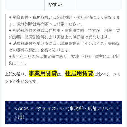
やすい
※ 融資条件・税務取扱いは金融機関・個別事情により異なりま
す。最終判断は専門家へご相談ください。
※ 相続税評価の算式は住居用・事業用で同一ですが、用途・契
約形態・賃貸割合等により実務上の減額幅は異なります。
※ 消費税還付を受けるには、課税事業者（インボイス）登録な
どの要件を満たす必要があります。
※表面利回りの％は想定値であり、立地・仕様・借主により変
動します。
事業用賃貸
住居用賃貸
上記の通り、
は、
に比べて、メリ
ットが多いのです。
＜Actis（アクティス）＞（事務所・店舗テナン
ト用）