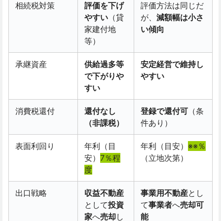
相続税対策
評価を下げ
評価方法は同じだ
やすい
（貸
が、
減額幅は小さ
家建付地
い傾向
等）
承継資産
供給過多等
安定経営で維持し
で下がりや
やすい
すい
消費税還付
還付なし
登録で還付可
（条
（非課税）
件あり）
表面利回り
年利（目
年利（目安）
※※％
安）
7
％程
（立地次第）
度
出口戦略
収益不動産
事業用不動産
とし
として
投資
て
事業者
へ
売却可
家
へ
売却
し
能