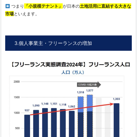
つまり
「小規模テナント」
が日本の
土地活用に直結する大きな
市場
といえます。
3.個人事業主・フリーランスの増加