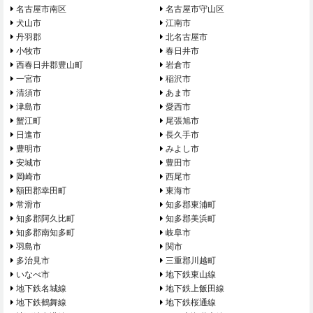
名古屋市南区
名古屋市守山区
犬山市
江南市
丹羽郡
北名古屋市
小牧市
春日井市
西春日井郡豊山町
岩倉市
一宮市
稲沢市
清須市
あま市
津島市
愛西市
蟹江町
尾張旭市
日進市
長久手市
豊明市
みよし市
安城市
豊田市
岡崎市
西尾市
額田郡幸田町
東海市
常滑市
知多郡東浦町
知多郡阿久比町
知多郡美浜町
知多郡南知多町
岐阜市
羽島市
関市
多治見市
三重郡川越町
いなべ市
地下鉄東山線
地下鉄名城線
地下鉄上飯田線
地下鉄鶴舞線
地下鉄桜通線