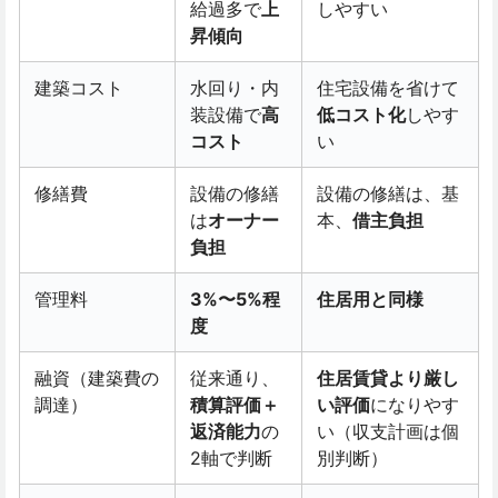
給過多で
上
しやすい
昇傾向
建築コスト
水回り・内
住宅設備を省けて
装設備で
高
低コスト化
しやす
コスト
い
修繕費
設備の修繕
設備の修繕は、基
は
オーナー
本、
借主負担
負担
管理料
3%〜5%程
住居用と同様
度
融資（建築費の
従来通り、
住居賃貸より厳し
調達）
積算評価＋
い評価
になりやす
返済能力
の
い（収支計画は個
2軸で判断
別判断）