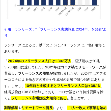
引用：ランサーズ：”「フリーランス実態調査 2024年」を発表”よ
り
ランサーズによると、以下のようにフリーランスは、増加傾向に
あります。
「
2024年のフリーランス人口は1,303万人
、経済規模は20兆
3,200億円に達しました。
2021年はコロナ禍でリモートワークが
普及し、フリーランスの需要が急増
しましたが、2024年はアフタ
ーコロナによる働き方の変化や生成AIの影響で減少傾向にありま
す。しかし、
10年前と比較するとフリーランス人口は+39.1%
、
経済規模は+38.8%増加しており、コロナ禍という特殊要因を除
くと
フリーランス市場は拡大傾向にある
と言えます。」
副業解禁
や
リモートワーク普及
により、
「1人〜数人で事業を始め