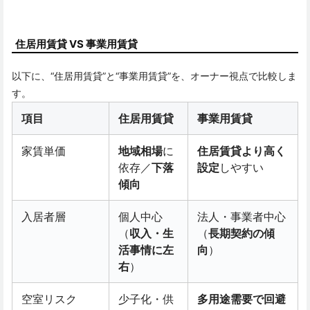
住居用賃貸 VS 事業用賃貸
以下に、“住居用賃貸”と“事業用賃貸”を、オーナー視点で比較しま
す。
項目
住居用賃貸
事業用賃貸
家賃単価
地域相場
に
住居賃貸より高く
依存／
下落
設定
しやすい
傾向
入居者層
個人中心
法人・事業者中心
（
収入・生
（
長期契約の傾
活事情に左
向
）
右
）
空室リスク
少子化・供
多用途需要で回避