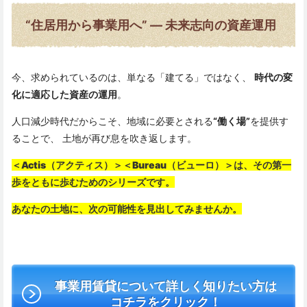
“住居用から事業用へ” — 未来志向の資産運用
今、求められているのは、単なる「建てる」ではなく、
時代の変
化に適応した資産の運用
。
人口減少時代だからこそ、地域に必要とされる
“働く場”
を提供す
ることで、 土地が再び息を吹き返します。
＜Actis（アクティス）＞
＜Bureau（ビューロ）＞
は、その第一
歩をともに歩むためのシリーズです。
あなたの土地に、次の可能性を見出してみませんか。
事業用賃貸について詳しく知りたい方は
コチラをクリック！