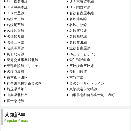
地下鉄名港線
ＪＲ東海道本線
ＪＲ中央本線
ＪＲ関西本線
ＪＲ武豊線
名鉄名古屋本線
名鉄犬山線
名鉄津島線
名鉄尾西線
名鉄小牧線
名鉄常滑線
名鉄河和線
名鉄知多線
名鉄西尾線
名鉄三河線
名鉄豊田線
名鉄瀬戸線
近鉄名古屋線
あおなみ線
ゆとりーとライン
東海交通事業城北線
愛知環状鉄道
東部丘陵線（リニモ）
三岐鉄道三岐線
名鉄羽島線
長良川鉄道
東京都大田区
京急本線
神奈川県横浜市金沢区
金沢シーサイドライン
埼玉県草加市
東部鉄道伊勢崎線
山梨県北杜市
山梨県南都留郡富士河口湖町
富士急行線
人気記事
Popular Posts