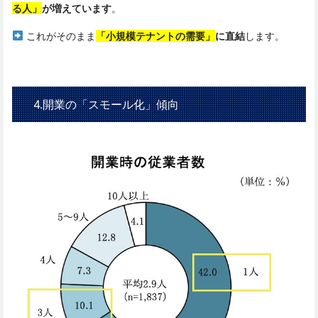
る人」
が増えています
。
これがそのまま
「小規模テナントの需要」
に直結
します。
4.開業の「スモール化」傾向